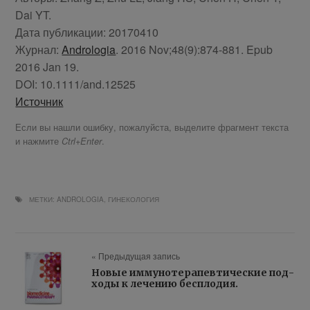
Dai YT.
Да­та пуб­ли­ка­ции: 20170410
Жур­нал:
Andrologia
. 2016 Nov;48(9):874-881. Epub
2016 Jan 19.
DOI: 10.1111/and.12525
Ис­точ­ник
Если вы нашли ошибку, пожалуйста, выделите фрагмент текста
и нажмите
.
Ctrl+Enter
МЕТКИ:
ANDROLOGIA
,
ГИНЕКОЛОГИЯ
« Предыдущая запись
Но­вые им­му­но­те­ра­пев­ти­че­ские под­
хо­ды к ле­че­нию бес­пло­дия.