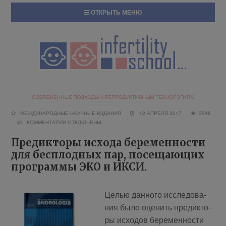
ОТКРЫТЬ МЕНЮ
МЕЖДУНАРОДНЫЕ НАУЧНЫЕ ИЗДАНИЯ
12 АПРЕЛЯ 2017
3548
КОММЕНТАРИИ
ОТКЛЮЧЕНЫ
Предикторы исхода беременности
для бесплодных пар, посещающих
программы ЭКО и ИКСИ.
Це­лью дан­но­го ис­сле­до­ва­
ния бы­ло оце­нить пре­дик­то­
ры ис­хо­дов бе­ре­мен­но­сти