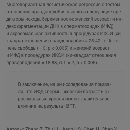
Мно­го­ва­ри­ант­ная ло­ги­сти­че­ская ре­грес­сия с те­стом
от­но­ше­ния прав­до­по­до­бия вы­яви­ла сле­ду­ю­щие пре­
дик­то­ры ис­хо­да бе­ре­мен­но­сти: жен­ский воз­раст и ин­
декс фраг­мен­та­ции ДНК в спер­ма­то­зо­и­дах (ИФД)
и ак­ро­со­маль­ная ак­тив­ность в про­це­ду­рах ИКСИ (хи-
квад­рат от­но­ше­ния прав­до­по­до­бия = 26.42, .d. f(сте­
пень сво­бо­ды) = 3, р < 0,005) и жен­ский воз­раст
и ИФД в про­це­ду­рах ИКСИ (хи-квад­рат от­но­ше­ния
прав­до­по­до­бия = 18.88, d. f. = 2, р < 0,005).
В за­клю­че­ние, на­ши ис­сле­до­ва­ния по­ка­за­
ли, что ИФД спер­мы, жен­ский воз­раст и ак­
ро­со­маль­ные уров­ни име­ют зна­чи­тель­ное
вли­я­ние на ре­зуль­тат ВРТ.
Ав­то­ры: Zhang Z, Zhu LL, Jiang HS, Chen H, Chen Y,