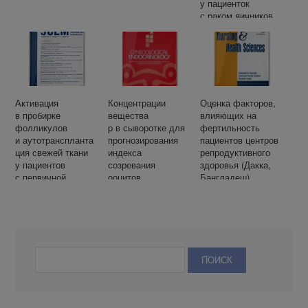
у пациенток
с раком яичников
Активация
Концентрации
Оценка факторов,
в пробирке
вещества
влияющих на
фолликулов
p в сыворотке для
фертильность
и аутотранспланта
прогнозирования
пациентов центров
ция свежей ткани
индекса
репродуктивного
у пациентов
созревания
здоровья (Дакка,
с первичной
ооцитов
Бангладеш)
недостаточности
и клинической
яичников
беременности.