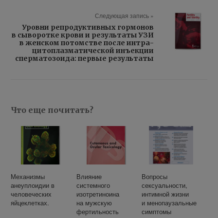
Следующая запись »
Уров­ни ре­про­дук­тив­ных гор­мо­нов
в сы­во­рот­ке кро­ви и ре­зуль­та­ты УЗИ
в жен­ском потом­стве по­сле ин­тра­
ци­то­плаз­ма­ти­че­ской инъ­ек­ции
спер­ма­то­зо­и­да: пер­вые ре­зуль­та­ты
Что еще почитать?
Механизмы
Влияние
Вопросы
анеуплоидии в
системного
сексуальности,
человеческих
изотретиноина
интимной жизни
яйцеклетках.
на мужскую
и менопаузальные
фертильность
симптомы