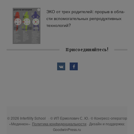
ЭКО от трех ро­ди­те­лей: про­рыв в об­ла­
сти вспо­мо­га­тель­ных ре­про­дук­тив­ных
тех­но­ло­гий?
Присоединяйтесь!
© 2026 Infertility School · © ИП Ермолович С. Ю.· © Конгресс-оператор
«Мединкон»·
Политика конфиденциальности
· Дизайн и поддержка:
GoodwinPress.ru