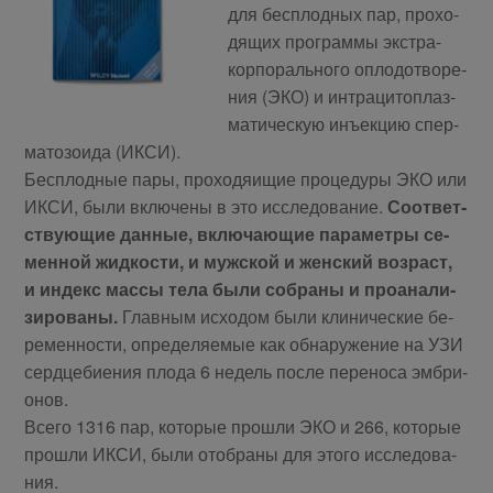
для бес­плод­ных пар, про­хо­
дя­щих про­грам­мы экс­тра­
кор­по­раль­но­го опло­до­тво­ре­
ния (ЭКО) и ин­тра­ци­то­плаз­
ма­ти­че­скую инъ­ек­цию спер­
ма­то­зо­и­да (ИКСИ).
Бес­плод­ные па­ры, про­хо­дя­и­щие про­це­ду­ры ЭКО или
ИКСИ, бы­ли вклю­че­ны в это ис­сле­до­ва­ние.
Со­от­вет­
ству­ю­щие дан­ные, вклю­ча­ю­щие па­ра­мет­ры се­
мен­ной жид­ко­сти, и муж­ской и жен­ский воз­раст,
и ин­декс мас­сы те­ла бы­ли со­бра­ны и про­ана­ли­
зи­ро­ва­ны.
Глав­ным ис­хо­дом бы­ли кли­ни­че­ские бе­
ре­мен­но­сти, опре­де­ля­е­мые как об­на­ру­же­ние на УЗИ
серд­це­би­е­ния пло­да 6 недель по­сле пе­ре­но­са эм­бри­
о­нов.
Все­го 1316 пар, ко­то­рые про­шли ЭКО и 266, ко­то­рые
про­шли ИКСИ, бы­ли ото­бра­ны для это­го ис­сле­до­ва­
ния.