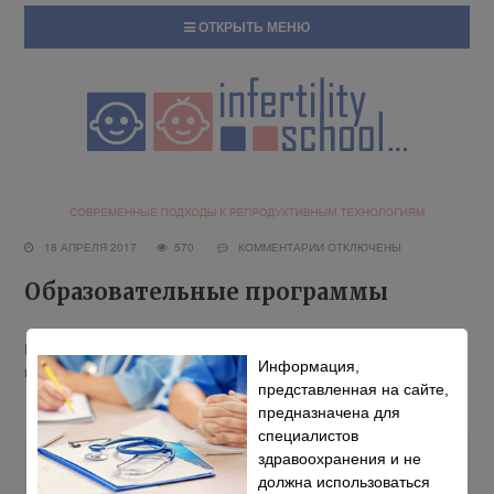
ОТКРЫТЬ МЕНЮ
18 АПРЕЛЯ 2017
570
КОММЕНТАРИИ
ОТКЛЮЧЕНЫ
Образовательные программы
Если вы нашли ошибку, пожалуйста, выделите фрагмент текста
Информация,
и нажмите
.
Ctrl+Enter
представленная на сайте,
предназначена для
специалистов
здравоохранения и не
© 2026 Infertility School · © ИП Ермолович С. Ю.· © Конгресс-оператор
должна использоваться