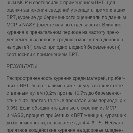
ным МСР и со­от­но­си­ли с при­ме­не­ни­ем ВРТ. Для
оцен­ки за­ни­же­ния све­де­ний у жен­щин, при­ме­няв­ших
ВРТ, ку­ре­ние до бе­ре­мен­но­сти оце­ни­ва­ли по дан­ным
МСР и NASS (вме­сте или по от­дель­но­сти). Вли­я­ние
ку­ре­ния в пре­на­таль­ном пе­ри­о­де на ча­сто­ту преж­
девре­мен­ных ро­дов и сред­нюю мас­су тела до­но­шен­
ных де­тей (толь­ко при од­но­плод­ной бе­ре­мен­но­сти)
со­от­но­си­ли с при­ме­не­ни­ем ВРТ.
РЕЗУЛЬТАТЫ
Рас­про­стра­нен­ность ку­ре­ния сре­ди ма­те­рей, при­бег­
ших к ВРТ, была зна­чи­мо ниже, чем у за­чав­ших есте­
ствен­ным пу­тем (3,2% про­тив 16,7% до бе­ре­мен­но­
сти и 1,0% про­тив 11,1% в пре­на­таль­ном пе­ри­о­де; р <
0,05). Если объ­еди­нить дан­ные о ку­ре­нии из МСР
и NASS, про­цент при­бег­ших к ВРТ жен­щин, ку­рив­ших
до бе­ре­мен­но­сти, по­вы­ша­ет­ся до 4,4–6,1%. Небла­го­
при­ят­ное воз­дей­ствие ку­ре­ния на здо­ро­вье мла­ден­