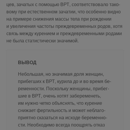
цев, за­ча­тых с по­мо­щью ВРТ, со­от­вет­ство­ва­ло та­ко­
во­му при есте­ствен­ном за­ча­тии, что осо­бен­но вид­но
на при­ме­ре сни­же­ния мас­сы тела при рож­де­нии
и уве­ли­че­ния ча­сто­ты преж­девре­мен­ных ро­дов, хотя
связь меж­ду ку­ре­ни­ем и преж­девре­мен­ны­ми ро­да­ми
не была ста­ти­сти­че­ски зна­чи­мой.
ВЫВОД
Неболь­шая, но зна­чи­мая доля жен­щин,
при­бег­ших к ВРТ, ку­ри­ла до и во вре­мя бе­
ре­мен­но­сти. Посколь­ку жен­щи­ны, при­бег­
шие в ВРТ, очень хо­тят за­бе­ре­ме­неть,
им нуж­но чет­ко объ­яс­нять, что ку­ре­ние
сни­жа­ет фер­тиль­ность и мо­жет небла­го­
при­ят­но ска­зать­ся на ис­хо­де бе­ре­мен­но­
сти. Необ­хо­ди­мо все­гда по­ощ­рять от­каз