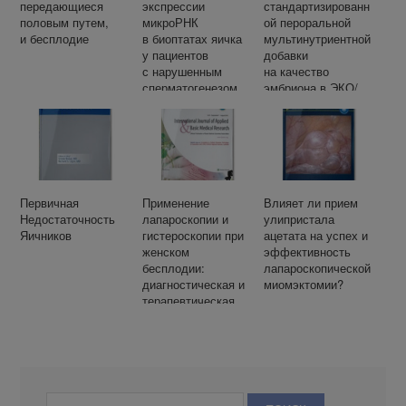
передающиеся
экспрессии
стандартизированн
половым путем,
микроРНК
ой пероральной
и бесплодие
в биоптатах яичка
мультинутриентной
у пациентов
добавки
с нарушенным
на качество
сперматогенезом
эмбриона в ЭКО/
ИКСИ:
проспективное
рандомизированно
е исследование.
Первичная
Применение
Влияет ли прием
Недостаточность
лапароскопии и
улипристала
Яичников
гистероскопии при
ацетата на успех и
женском
эффективность
бесплодии:
лапароскопической
диагностическая и
миомэктомии?
терапевтическая
ценность методов
на примере когорты
пациенток в Индии