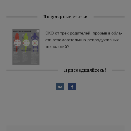
Популярные статьи
ЭКО от трех ро­ди­те­лей: про­рыв в об­ла­
сти вспо­мо­га­тель­ных ре­про­дук­тив­ных
тех­но­ло­гий?
Присоединяйтесь!