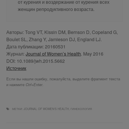
от ку­ре­ния и воз­дер­жа­ние от ку­ре­ния всех
жен­щин ре­про­дук­тив­но­го воз­раста.
Авторы:
Tong VT, Kissin DM, Bernson D, Copeland G,
Boulet SL, Zhang Y, Jamieson DJ, England LJ.
Дата публикации:
20160531
Журнал:
Journal of Women’s Health
. May 2016
DOI:
10.1089/jwh.2015.5662
Источник
Если вы нашли ошибку, пожалуйста, выделите фрагмент текста
и нажмите
.
Ctrl+Enter
МЕТКИ:
JOURNAL OF WOMEN'S HEALTH
,
ГИНЕКОЛОГИЯ