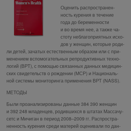
Оце­нить рас­про­стра­нен­
ность ку­ре­ния в те­че­ние
года до бе­ре­мен­но­сти
и во вре­мя нее, а так­же ча­
сто­ту небла­го­при­ят­ных ис­хо­
дов у жен­щин, ко­то­рые ро­ди­
ли де­тей, за­ча­тых есте­ствен­ным об­ра­зом или с при­
ме­не­ни­ем вспо­мо­га­тель­ных ре­про­дук­тив­ных тех­но­
ло­гий (ВРТ), с по­мо­щью свя­зан­ных дан­ных ме­ди­цин­
ских сви­де­тельств о рож­де­нии (МСР) и Нацио­наль­
ной си­сте­мы мо­ни­то­рин­га при­ме­не­ния ВРТ (NASS).
МЕТОДЫ
Были про­ана­ли­зи­ро­ва­ны дан­ные 384 390 жен­щин
и 392 248 мла­ден­цев, ро­див­ших­ся в шта­тах Мас­са­чу­
сетс и Мичи­ган в пе­ри­од 2008–2009 гг. Рас­про­стра­
нен­ность ку­ре­ния сре­ди ма­те­рей оце­ни­ва­ли по дан­