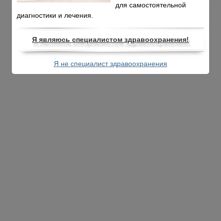
для самостоятельной
диагностики и лечения.
© 2026 Infertility School · © ИП Ермолович С. Ю.· © Конгресс-оператор
«Мединкон»·
Политика конфиденциальности
· Дизайн и поддержка:
Я являюсь специалистом здравоохранения!
GoodwinPress.ru
Я не специалист здравоохранения