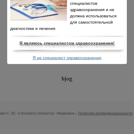
специалистов
здравоохранения и не
должна использоваться
для самостоятельной
диагностики и лечения.
Я являюсь специалистом здравоохранения!
Я не специалист здравоохранения
bjog
лович С. Ю.· © Конгресс-оператор «Мединкон»·
Политика конфиденциальности