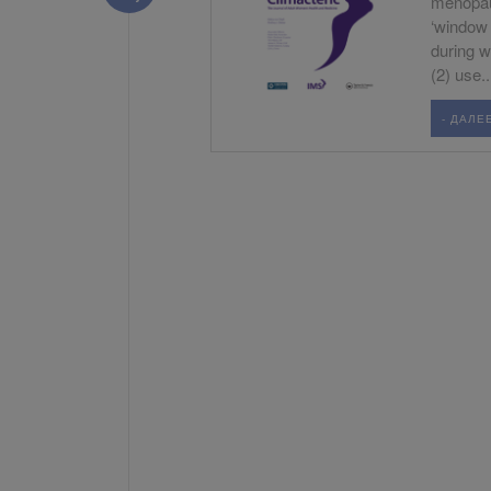
menopaus
‘window 
during w
(2) use..
- ДАЛЕЕ