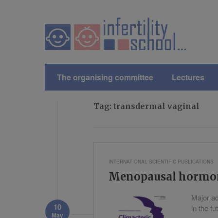
The organising committee
Lectures
Tag:
transdermal vaginal
INTERNATIONAL SCIENTIFIC PUBLICATIONS
Menopausal hormone 
Major a
10
in the f
May