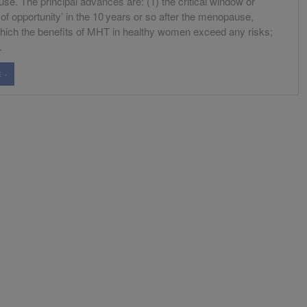
e. The principal advances are: (1) the critical window or
of opportunity’ in the 10 years or so after the menopause,
hich the benefits of MHT in healthy women exceed any risks;
.
 -