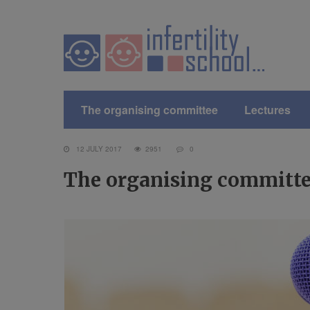
The organising committee
Lectures
12 JULY 2017
2951
0
The organising committ